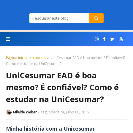
Página inicial
cupons
UniCesumar EAD é boa mesmo? É confiável?
Como é estudar na UniCesumar?
UniCesumar EAD é boa
mesmo? É confiável? Como é
estudar na UniCesumar?
Mileide Weber
segunda-feira, julho 08, 2019
Minha história com a Unicesumar