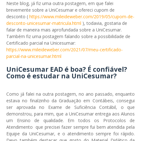
Neste blog, já fiz uma outra postagem, em que falei
brevemente sobre a UniCesumar e ofereci cupom de
desconto (
https://www.mileideweber.com/2019/05/cupom-de-
desconto-unicesumar-matricula.html
), todavia, gostaria de
falar de maneira mais aprofundada sobre a UniCesumar.
Também fiz uma postagem falando sobre a possibilidade de
Certificado parcial na Unicesumar:
https://www.mileideweber.com/2021/07/meu-certificado-
parcial-na-unicesumar.html
UniCesumar EAD é boa? É confiável?
Como é estudar na UniCesumar?
Como já falei na outra postagem, no ano passado, enquanto
estava no finalzinho da Graduação em Contábeis, consegui
ser aprovada no Exame de Suficiência Contábil, o que
demonstrou, para mim, que a UniCesumar entrega aos Alunos
um Ensino de qualidade. Em todos os Protocolos de
Atendimento que precisei fazer sempre fui bem atendida pela
Equipe da UniCesumar, e o atendimento sempre foi rápido.
Devo também destacar que gosto do Material Didático da