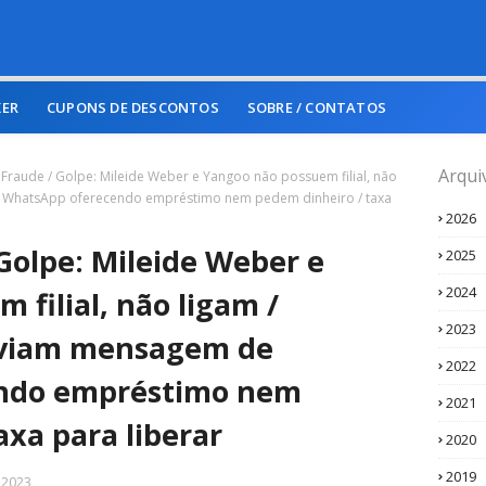
KER
CUPONS DE DESCONTOS
SOBRE / CONTATOS
Arqui
 Fraude / Golpe: Mileide Weber e Yangoo não possuem filial, não
 WhatsApp oferecendo empréstimo nem pedem dinheiro / taxa
2026
 Golpe: Mileide Weber e
2025
2024
 filial, não ligam /
2023
viam mensagem de
2022
ndo empréstimo nem
2021
axa para liberar
2020
2019
, 2023