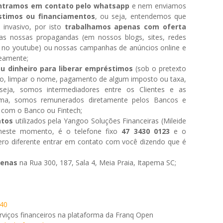
entramos em contato pelo whatsapp
e nem enviamos
timos ou financiamentos
, ou seja, entendemos que
 invasivo, por isto
trabalhamos apenas com oferta
as nossas propagandas (em nossos blogs, sites, redes
te no youtube) ou nossas campanhas de anúncios online e
eamente;
u dinheiro para liberar empréstimos
(sob o pretexto
ito, limpar o nome, pagamento de algum imposto ou taxa,
seja, somos intermediadores entre os Clientes e as
 forma, somos remunerados diretamente pelos Bancos e
o com o Banco ou Fintech;
atos
utilizados pela Yangoo Soluções Financeiras (Mileide
 neste momento, é o telefone fixo
47 3430 0123
e o
ro diferente entrar em contato com você dizendo que é
penas
na Rua 300, 187, Sala 4, Meia Praia, Itapema SC;
240
rviços financeiros na plataforma da Franq Open