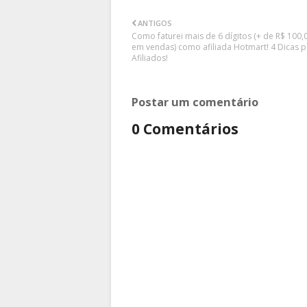
ANTIGOS
Como faturei mais de 6 dígitos (+ de R$ 100,
em vendas) como afiliada Hotmart! 4 Dicas 
Afiliados!
Postar um comentário
0 Comentários