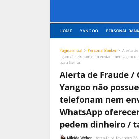
HOME
YANGOO
PERSONAL BAN
Página inicial
Personal Banker
Alerta de
ligam / telefonam nem enviam mensagem de
para liberar
Alerta de Fraude /
Yangoo não possuem
telefonam nem en
WhatsApp oferece
pedem dinheiro / t
Mileide Weber
terça-feira, fevereiro 28