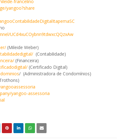
mileide-francelino
page/yangoo?share
angooContabilidadeDigitalItapemaSC
 no
hannel/UCd4xuCOybnn9tdwxcQQzxAw
er/
(Mileide Weber)
bilidadedigital/
(Contabilidade)
nceira/
(Financeira)
ficadodigital/
(Certificado Digital)
ndominios
/ (Administradora de Condomínios)
Trothons)
yangooassessoria
mpany/yangoo-assessoria
ial