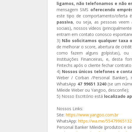
ligamos, não telefonamos e não 
mensagem SMS
oferecendo emprés
este tipo de comportamento/oferta é
passiva
, ou seja, as pessoas veem 
sociais), nossos vídeos (principalmen
entram em contato conosco espontan
3)
Não solicitamos qualquer taxa o
de melhorar o score, abertura de créd
como fazem alguns golpistas), ou 
Instituições Financeiras, e, desta
Fintechs após o cliente fechar contrat
4)
Nossos únicos telefones e cont
Weber / Corban /Personal Banker),
WhatsApp
47 99651 3240
(se um núme
Mileide Weber ou Yangoo, desconfie);
5) Nosso Escritório está
localizado a
Nossos Links:
Site:
https://www.yangoo.com.br
WhatsApp:
https://wa.me/5547996513
Personal Banker Mileide (produtos e se