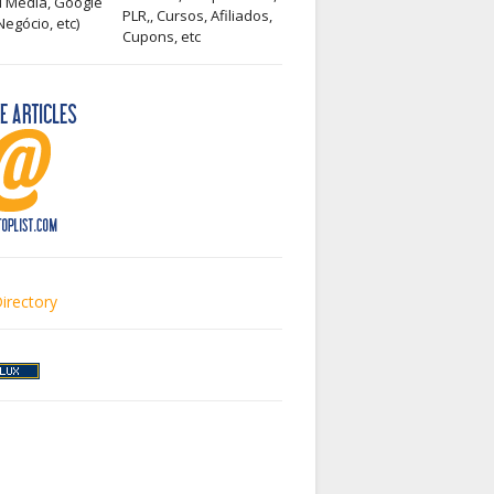
l Media, Google
PLR,, Cursos, Afiliados,
egócio, etc)
Cupons, etc
irectory