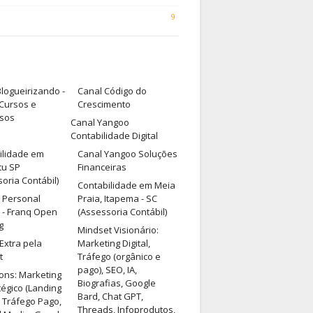
9
logueirizando -
Canal Código do
 Cursos e
Crescimento
sos
Canal Yangoo
Contabilidade Digital
ilidade em
Canal Yangoo Soluções
tu SP
Financeiras
oria Contábil)
Contabilidade em Meia
e Personal
Praia, Itapema - SC
 - Franq Open
(Assessoria Contábil)
g
Mindset Visionário:
Extra pela
Marketing Digital,
t
Tráfego (orgânico e
pago), SEO, IA,
ons: Marketing
Biografias, Google
tégico (Landing
Bard, Chat GPT,
 Tráfego Pago,
Threads, Infoprodutos,