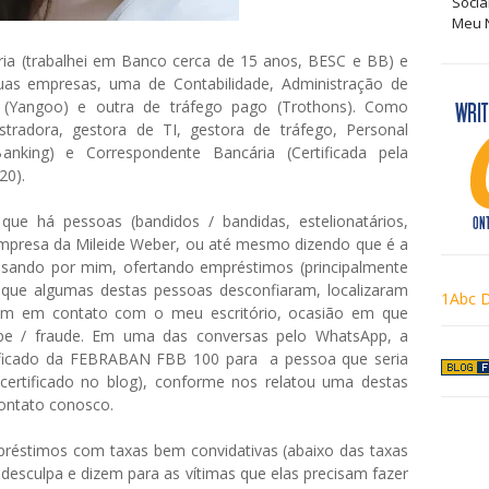
Socia
Meu N
ia (trabalhei em Banco cerca de 15 anos, BESC e BB) e
uas empresas, uma de Contabilidade, Administração de
 (Yangoo) e outra de tráfego pago (Trothons). Como
stradora, gestora de TI, gestora de tráfego, Personal
king) e Correspondente Bancária (Certificada pela
20).
que há pessoas (bandidos / bandidas, estelionatários,
 Empresa da Mileide Weber, ou até mesmo dizendo que é a
assando por mim, ofertando empréstimos (principalmente
 que algumas destas pessoas desconfiaram, localizaram
1Abc D
ram em contato com o meu escritório, ocasião em que
lpe / fraude. Em uma das conversas pelo WhatsApp, a
tificado da FEBRABAN FBB 100 para a pessoa que seria
ertificado no blog), conforme nos relatou uma destas
contato conosco.
réstimos com taxas bem convidativas (abaixo das taxas
desculpa e dizem para as vítimas que elas precisam fazer