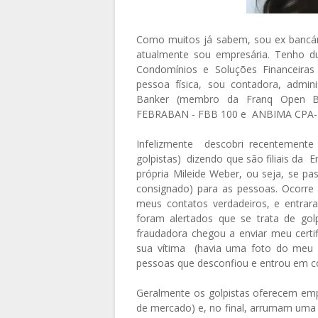
Como muitos já sabem, sou ex bancár
atualmente sou empresária. Tenho d
Condomínios e Soluções Financeiras
pessoa física, sou contadora, admini
Banker (membro da Franq Open Ban
FEBRABAN - FBB 100 e ANBIMA CPA-
Infelizmente descobri recentemente 
golpistas) dizendo que são filiais da
própria Mileide Weber, ou seja, se p
consignado) para as pessoas. Ocorre
meus contatos verdadeiros, e entra
foram alertados que se trata de go
fraudadora chegou a enviar meu cer
sua vítima (havia uma foto do meu c
pessoas que desconfiou e entrou em 
Geralmente os golpistas oferecem emp
de mercado) e, no final, arrumam uma 