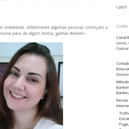
2017
Links
r visibilidade, infelizmente algumas pessoas começam a
 nome para, de algum forma, ganhar dinheiro.
Canal B
Livros,
Concur
Contab
Botuca
(Assess
Mileid
Banker
Bankin
Renda 
Interne
Troth
Estra
Page,