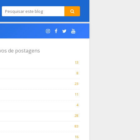
vos de postagens
13
8
23
11
4
28
83
16