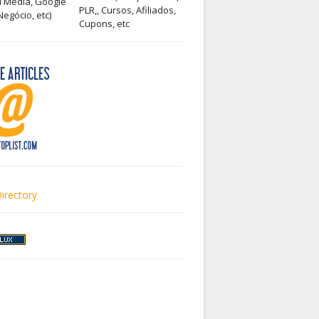
l Media, Google
PLR,, Cursos, Afiliados,
egócio, etc)
Cupons, etc
irectory