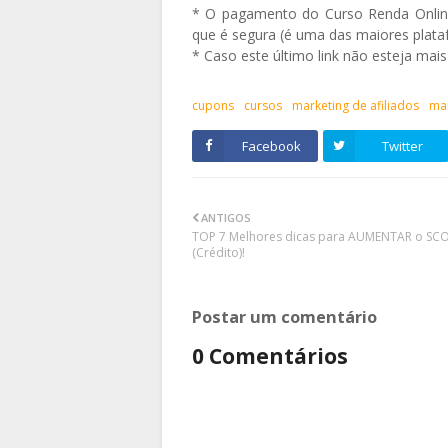
* O pagamento do Curso Renda Online 
que é segura (é uma das maiores plataf
* Caso este último link não esteja mai
cupons
cursos
marketing de afiliados
mar
Facebook
Twitter
ANTIGOS
TOP 7 Melhores dicas para AUMENTAR o SC
(Crédito)!
Postar um comentário
0 Comentários