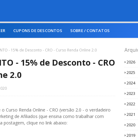
KER
CUPONS DE DESCONTOS
SOBRE / CONTATOS
Arqui
O - 15% de Desconto - CRO - Curso Renda Online 2.0
O - 15% de Desconto - CRO
2026
ne 2.0
2025
2024
2020
2023
2022
 o Curso Renda Online - CRO (versão 2.0 - o verdadeiro
2021
keting de Afiliados (que ensina como trabalhar com
 a postagem, clique no link abaixo:
2020
2019