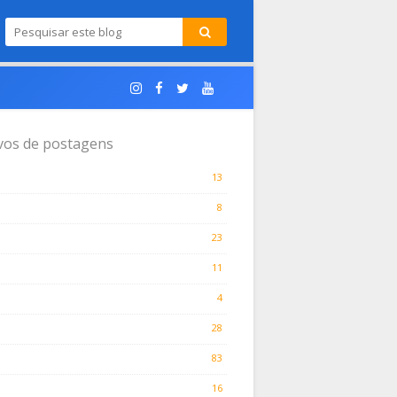
vos de postagens
13
8
23
11
4
28
83
16