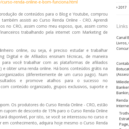
/curso-renda-online-e-bom-funciona.html
2017
produção de conteúdos para o Blog e Youtube, comprou
e também assisti ao Curso Renda Online - CRO. Aprendi
Links
liados no CRO, assim como meu esposo, que, assim como
nanceiros trabalhando pela internet com Marketing de
Canal B
Livros,
Concur
nheiro online, ou seja, é preciso estudar e trabalhar
g Digital e de Afiliados ensinam técnicas, de maneira
 para você trabalhar com as plataformas de afiliados
Contab
is) e obter uma renda online. Há bons conteúdos grátis na
Botuca
(Assess
esorganizados (diferentemente de um curso pago). Num
sultados e promove atalhos para o sucesso no
Mileid
 com conteúdo organizado, grupos exclusivos, suporte e
Banker
Bankin
Renda 
pom. Os produtores do Curso Renda Online - CRO, estão
Interne
, um cupom de desconto de 15% paro o Curso Renda Online
Troth
rá disponível, por isto, se você se interessou no curso e
Estra
stir em conhecimento, adquira hoje mesmo o Curso Renda
Page,