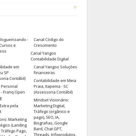
9
logueirizando -
Canal Código do
 Cursos e
Crescimento
sos
Canal Yangoo
Contabilidade Digital
ilidade em
Canal Yangoo Soluções
tu SP
Financeiras
oria Contábil)
Contabilidade em Meia
e Personal
Praia, Itapema - SC
 - Franq Open
(Assessoria Contábil)
g
Mindset Visionário:
Extra pela
Marketing Digital,
t
Tráfego (orgânico e
pago), SEO, IA,
ons: Marketing
Biografias, Google
tégico (Landing
Bard, Chat GPT,
 Tráfego Pago,
Threads, Infoprodutos,