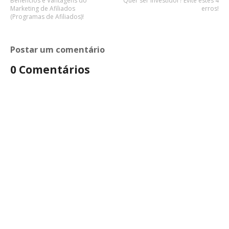
Benefícios e Vantagens do
Quer ser investidor? Evite estes 4
Marketing de Afiliados
erros!
(Programas de Afiliados)!
Postar um comentário
0 Comentários